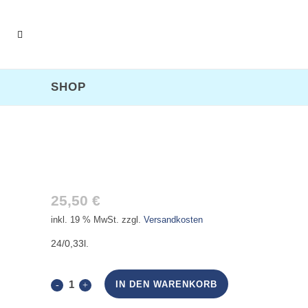
SHOP
AURICHER APFELSCHORLE
25,50
€
inkl. 19 % MwSt.
zzgl.
Versandkosten
24/0,33l.
Auricher
IN DEN WARENKORB