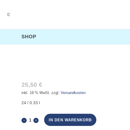
SHOP
BITBURGER PILS
25,50
€
inkl. 19 % MwSt.
zzgl.
Versandkosten
24 / 0.33 l
Bitburger
IN DEN WARENKORB