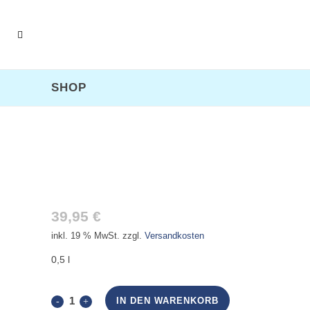
SHOP
LANGEOOGER BLACK ISLAND
GIN NO.4
39,95
€
inkl. 19 % MwSt.
zzgl.
Versandkosten
0,5 l
Langeooger
IN DEN WARENKORB