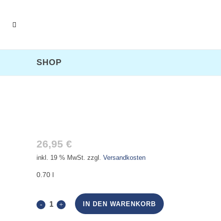
SHOP
LANGEOOGER DÜNENGEIST 55%
26,95
€
inkl. 19 % MwSt.
zzgl.
Versandkosten
0.70 l
Langeooger
IN DEN WARENKORB