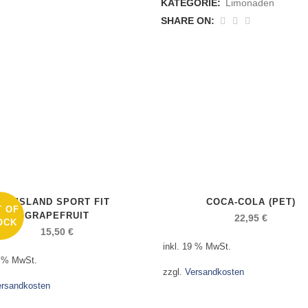
KATEGORIE:
Limonaden
SHARE ON:
EMSLAND SPORT FIT
COCA-COLA (PET)
T OF
GRAPEFRUIT
22,95
€
OCK
15,50
€
inkl. 19 % MwSt.
9 % MwSt.
zzgl.
Versandkosten
ersandkosten