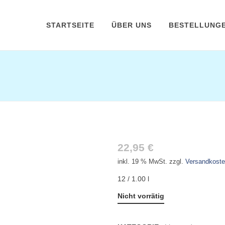
STARTSEITE
ÜBER UNS
BESTELLUNG
MEZZO MIX (PET)
22,95
€
inkl. 19 % MwSt.
zzgl.
Versandkost
12 / 1.00 l
Nicht vorrätig