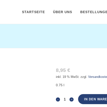
STARTSEITE
ÜBER UNS
BESTELLUNG
WEGNER RIESLING, T
8,95
€
inkl. 19 % MwSt.
zzgl.
Versandkost
0.75 l
Wegner
IN DEN WAR