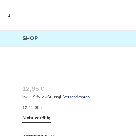
SHOP
VILSA MEDIUM PET
12,95
€
inkl. 19 % MwSt.
zzgl.
Versandkosten
12 / 1.00 l
Nicht vorrätig