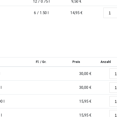
12 / 0.75 l
9,50
€
6 / 1.50 l
14,95
€
Fl. / Gr.
Preis
Anzahl
l
30,00
€
l
30,00
€
0 l
15,95
€
 l
15,95
€