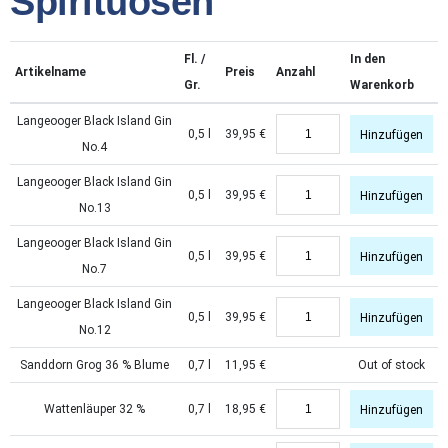
Spirituosen
Fl. /
In den
Artikelname
Preis
Anzahl
Gr.
Warenkorb
Langeooger Black Island Gin
0,5 l
39,95
€
Hinzufügen
No.4
Langeooger Black Island Gin
0,5 l
39,95
€
Hinzufügen
No.13
Langeooger Black Island Gin
0,5 l
39,95
€
Hinzufügen
No.7
Langeooger Black Island Gin
0,5 l
39,95
€
Hinzufügen
No.12
Sanddorn Grog 36 % Blume
0,7 l
11,95
€
Out of stock
Wattenläuper 32 %
0,7 l
18,95
€
Hinzufügen