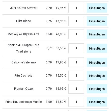
Jubilaeums Akvavit
0,70l.
19,95
€
Hinzufügen
Lillet Blanc
0,75l.
17,95
€
Hinzufügen
Monkey 47 Dry Gin 47%
0.50 l
47,95
€
Hinzufügen
Nonino 43 Grappa Della
0,70
30,50
€
Hinzufügen
Tradizione
Osborne Veterano
0,70l.
17,95
€
Hinzufügen
Pitu Cachaca
0,70l.
15,50
€
Hinzufügen
Plomari Ouzo
0,70l.
16,95
€
Hinzufügen
Prinz Hausschnaps Marille
1,00l.
18,50
€
Hinzufügen