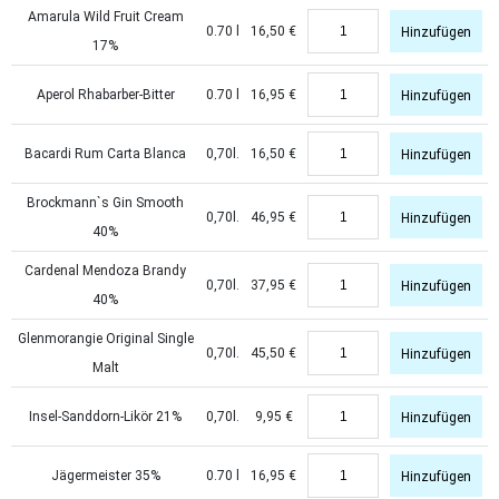
Amarula Wild Fruit Cream
0.70 l
16,50
€
Hinzufügen
17%
Aperol Rhabarber-Bitter
0.70 l
16,95
€
Hinzufügen
Bacardi Rum Carta Blanca
0,70l.
16,50
€
Hinzufügen
Brockmann`s Gin Smooth
0,70l.
46,95
€
Hinzufügen
40%
Cardenal Mendoza Brandy
0,70l.
37,95
€
Hinzufügen
40%
Glenmorangie Original Single
0,70l.
45,50
€
Hinzufügen
Malt
Insel-Sanddorn-Likör 21%
0,70l.
9,95
€
Hinzufügen
Jägermeister 35%
0.70 l
16,95
€
Hinzufügen