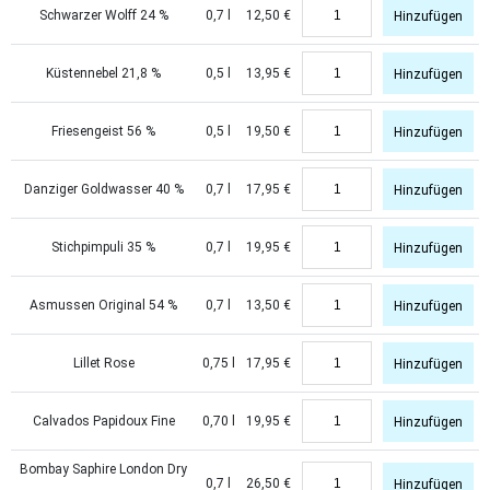
Schwarzer Wolff 24 %
0,7 l
12,50
€
Hinzufügen
Küstennebel 21,8 %
0,5 l
13,95
€
Hinzufügen
Friesengeist 56 %
0,5 l
19,50
€
Hinzufügen
Danziger Goldwasser 40 %
0,7 l
17,95
€
Hinzufügen
Stichpimpuli 35 %
0,7 l
19,95
€
Hinzufügen
Asmussen Original 54 %
0,7 l
13,50
€
Hinzufügen
Lillet Rose
0,75 l
17,95
€
Hinzufügen
Calvados Papidoux Fine
0,70 l
19,95
€
Hinzufügen
Bombay Saphire London Dry
0,7 l
26,50
€
Hinzufügen