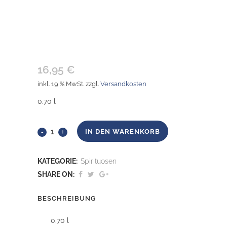
APEROL RHABARBER-BITTER
16,95
€
inkl. 19 % MwSt.
zzgl.
Versandkosten
0.70 l
Aperol
IN DEN WARENKORB
Rhabarber-
KATEGORIE:
Spirituosen
Bitter
SHARE ON:
anzahl
BESCHREIBUNG
0.70 l