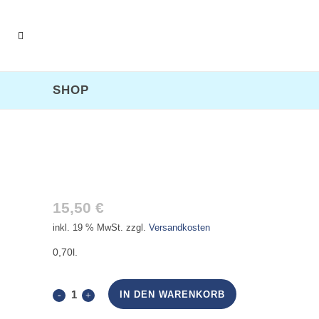
SHOP
PITU CACHACA
15,50
€
inkl. 19 % MwSt.
zzgl.
Versandkosten
0,70l.
Pitu
IN DEN WARENKORB