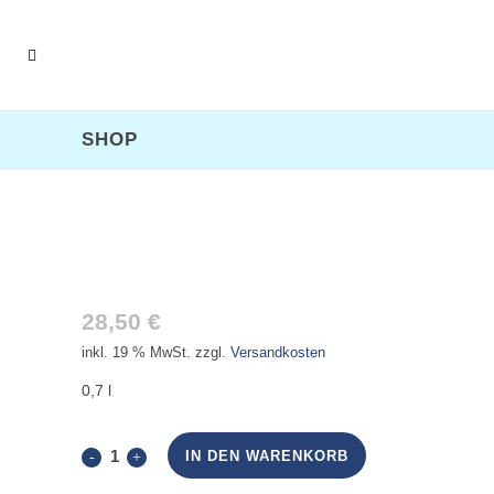
SHOP
HAVANNA CLUB 7 ANOS
28,50
€
inkl. 19 % MwSt.
zzgl.
Versandkosten
0,7 l
Havanna
IN DEN WARENKORB