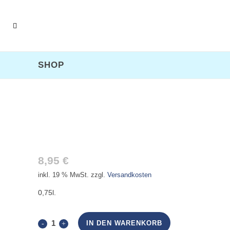
SHOP
WEGNER DORNFELDER,
TROCKEN
8,95
€
inkl. 19 % MwSt.
zzgl.
Versandkosten
0,75l.
Wegner
IN DEN WARENKORB